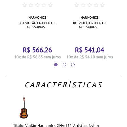
HARMONICS
HARMONICS
-111
VIOL
KIT VIOLÃO GNA11 NT +
KIT VIOLÃO GS11 NT +
ACESSÓRIOS...
ACESSÓRIOS...
R$ 566,26
R$ 541,04
juros
10x 
10x de R$ 56,63 sem juros
10x de R$ 54,10 sem juros
CARACTERÍSTICAS
Título:
Violão Harmonics GNA-111 Acústico Nylon