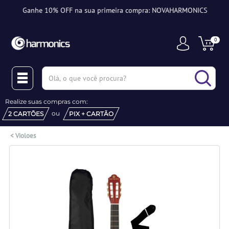
-
Ganhe 10% OFF na sua primeira compra: NOVAHARMONICS
0
(pesquisar)
Realize suas compras com:
ou
2 CARTÕES
PIX + CARTÃO
<
Violoes