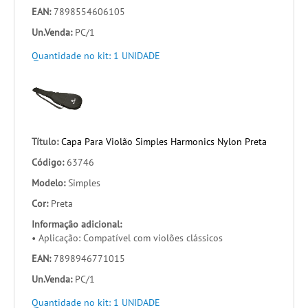
EAN:
7898554606105
Un.Venda:
PC/1
Quantidade no kit: 1 UNIDADE
Título:
Capa Para Violão Simples Harmonics Nylon Preta
Código:
63746
Modelo:
Simples
Cor:
Preta
Informação adicional:
• Aplicação: Compatível com violões clássicos
EAN:
7898946771015
Un.Venda:
PC/1
Quantidade no kit: 1 UNIDADE