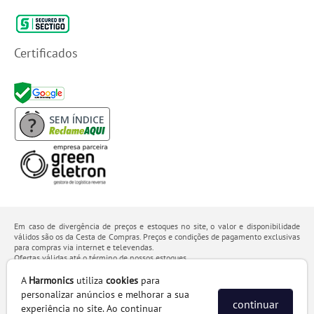
Certificados
SEM ÍNDICE
Em caso de divergência de preços e estoques no site, o valor e disponibilidade
válidos são os da Cesta de Compras. Preços e condições de pagamento exclusivas
para compras via internet e televendas.
Ofertas válidas até o término de nossos estoques.
Os preços apresentados no site prevalecem sobre outros anunciados em qualquer
outro meio de comunicação ou sites de buscas. Código de Defesa do Consumidor:
A
Harmonics
utiliza
cookies
para
Lei nº 8.078.
personalizar anúncios e melhorar a sua
Vendas sujeitas à confirmação de dados e análises de crédito e risco.
continuar
experiência no site. Ao continuar