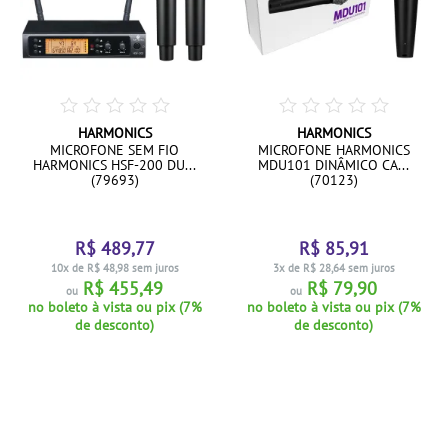
HARMONICS
HARMONICS
MICROFONE SEM FIO
MICROFONE HARMONICS
HARMONICS HSF-200 DU...
MDU101 DINÂMICO CA...
(79693)
(70123)
R$ 489,77
R$ 85,91
10x de R$ 48,98 sem juros
3x de R$ 28,64 sem juros
R$ 455,49
R$ 79,90
ou
ou
no boleto à vista ou pix (7%
no boleto à vista ou pix (7%
de desconto)
de desconto)