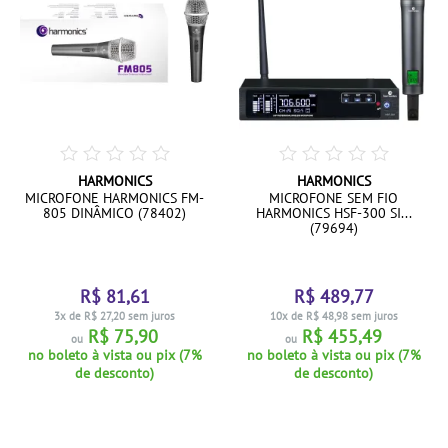
HARMONICS
HARMONICS
MICROFONE HARMONICS FM-
MICROFONE SEM FIO
805 DINÂMICO (78402)
HARMONICS HSF-300 SI...
(79694)
R$ 81,61
R$ 489,77
3x de R$ 27,20 sem juros
10x de R$ 48,98 sem juros
R$ 75,90
R$ 455,49
ou
ou
no boleto à vista ou pix (7%
no boleto à vista ou pix (7%
de desconto)
de desconto)