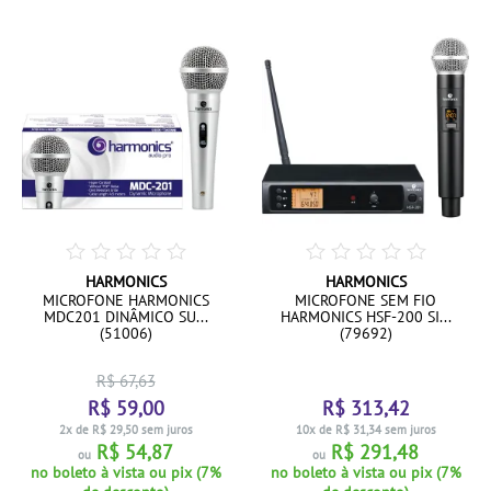
HARMONICS
HARMONICS
MICROFONE HARMONICS
MICROFONE SEM FIO
MDC201 DINÂMICO SU...
HARMONICS HSF-200 SI...
(51006)
(79692)
R$ 67,63
R$ 59,00
R$ 313,42
2x de R$ 29,50 sem juros
10x de R$ 31,34 sem juros
R$ 54,87
R$ 291,48
ou
ou
no boleto à vista ou pix (7%
no boleto à vista ou pix (7%