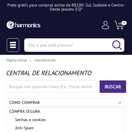
 de R$100: Sul, Sudeste e Centro-
Ganhe 10% OFF na sua primeira
xceto ES)*
0
(pesquisar)
Página Inicial
\
Atendimento
CENTRAL DE RELACIONAMENTO
BUSCAR
COMO COMPRAR
COMPRA SEGURA
Senhas e cookies
Anti-Spam