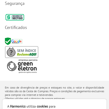
Segurança
Certificados
SEM ÍNDICE
Em caso de divergência de preços e estoques no site, o valor e disponibilidade
válidos são os da Cesta de Compras. Preços e condições de pagamento exclusivas
para compras via internet e televendas.
Ofertas válidas até o término de nossos estoques.
Os preços apresentados no site prevalecem sobre outros anunciados em qualquer
outro meio de comunicação ou sites de buscas. Código de Defesa do Consumidor:
A
Harmonics
utiliza
cookies
para