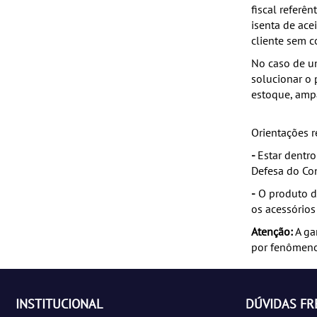
fiscal referê
isenta de ace
cliente sem c
No caso de um
solucionar o 
estoque, amp
Orientações r
-
Estar dentro
Defesa do Co
-
O produto de
os acessórios
Atenção:
A ga
por fenômenos
INSTITUCIONAL
DÚVIDAS F