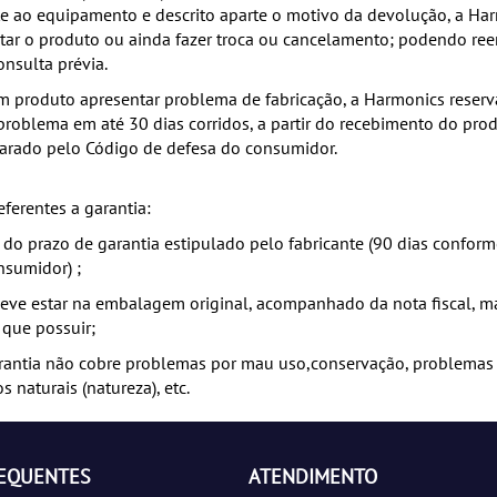
nte ao equipamento e descrito aparte o motivo da devolução, a Har
itar o produto ou ainda fazer troca ou cancelamento; podendo ree
onsulta prévia.
 produto apresentar problema de fabricação, a Harmonics reserva
problema em até 30 dias corridos, a partir do recebimento do pr
arado pelo Código de defesa do consumidor.
eferentes a garantia:
 do prazo de garantia estipulado pelo fabricante (90 dias confor
nsumidor) ;
ve estar na embalagem original, acompanhado da nota fiscal, m
 que possuir;
rantia não cobre problemas por mau uso,conservação, problemas
 naturais (natureza), etc.
REQUENTES
ATENDIMENTO