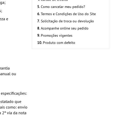
ga;
5
. Como cancelar meu pedido?
s;
6
. Termos e Condições de Uso do Site
eza e
7
. Solicitação de troca ou devolução
8
. Acompanhe online seu pedido
9
. Promoções vigentes
10
. Produto com defeito
rantia
 manual ou
 especificações:
nstatado que
tais como: envio
 2º via da nota