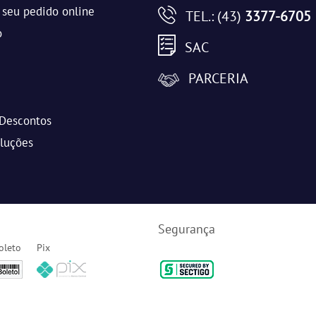
seu pedido online
TEL.: (43)
3377-6705
o
SAC
PARCERIA
Descontos
oluções
Segurança
oleto
Pix