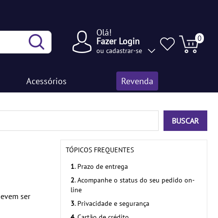
CS
Olá!
0
Fazer Login
ou
cadastrar-se
Acessórios
Revenda
BUSCAR
TÓPICOS FREQUENTES
1
. Prazo de entrega
2
. Acompanhe o status do seu pedido on-
line
devem ser
3
. Privacidade e segurança
4
. Cartão de crédito