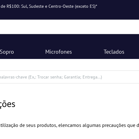
Ganhe 10% OFF na sua primeira compra: NOVAHARMONI
Sopro
Microfones
Teclados
ções
utilização de seus produtos, elencamos algumas precauções que 