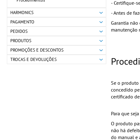
Procedimentos
- Certifique-
HARMONICS
- Antes de fa
PAGAMENTO
Garantia não
manutenção ro
PEDIDOS
PRODUTOS
PROMOÇÕES E DESCONTOS
Proced
TROCAS E DEVOLUÇÕES
Se o produto 
concedido pel
certificado d
Para que seja
O produto pas
não há defeit
do manual e a